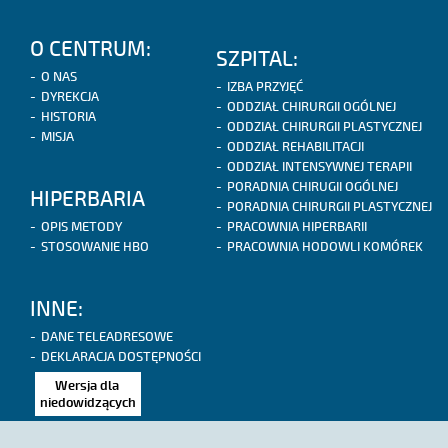
O CENTRUM:
SZPITAL:
O NAS
IZBA PRZYJĘĆ
DYREKCJA
ODDZIAŁ CHIRURGII OGÓLNEJ
HISTORIA
ODDZIAŁ CHIRURGII PLASTYCZNEJ
MISJA
ODDZIAŁ REHABILITACJI
ODDZIAŁ INTENSYWNEJ TERAPII
PORADNIA CHIRUGII OGÓLNEJ
HIPERBARIA
PORADNIA CHIRURGII PLASTYCZNEJ
OPIS METODY
PRACOWNIA HIPERBARII
STOSOWANIE HBO
PRACOWNIA HODOWLI KOMÓREK
INNE:
DANE TELEADRESOWE
DEKLARACJA DOSTĘPNOŚCI
Wersja dla
niedowidzących