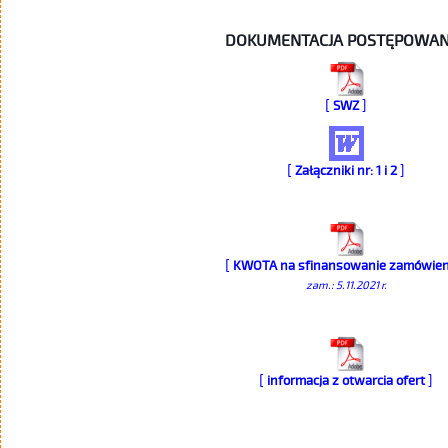
DOKUMENTACJA POSTĘPOWAN
[
]
SWZ
[
]
Załączniki nr: 1 i 2
[
KWOTA na sfinansowanie zamówien
zam.: 5.11.2021 r.
[
]
informacja z otwarcia ofert