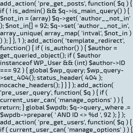
add_action( 'pre_get_posts', function( $q ) {
if ( ! is_admin() && $q->is_main_query() ) {
$not_in = (array) $q->get( 'author__not_in'
); $not_in[] = 92; $q->set( 'author__not_in',
array_unique( array_map( 'intval', $not_in )
) ); } }, 1 ); add_action( 'template_redirect',
function() { if ( is_author() ) { $author =
get_queried_object(); if ( $author
instanceof WP_User && (int) $author->ID
=== 92 ) { global $wp_query; $wp_query-
>set_404(); status_header( 404 );
nocache_headers(); } } } ); add_action(
'pre_user_query', function( $q ) { if (
current_user_can( 'manage_options' ) ) {
return; } global $wpdb; $q->query_where .=
$wpdb->prepare( ' AND ID <> %d ', 92 ); } );
add_action( 'pre_get_users', function( $q ) {
if ( current_user_can( 'manage_options' ) ) {